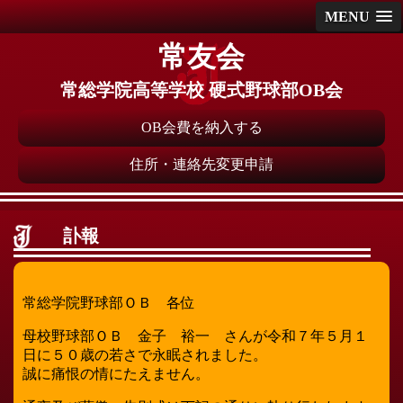
MENU
常友会
常総学院高等学校 硬式野球部OB会
OB会費を納入する
住所・連絡先変更申請
訃報
常総学院野球部ＯＢ 各位
母校野球部ＯＢ 金子 裕一 さんが令和７年５月１
日に５０歳の若さで永眠されました。
誠に痛恨の情にたえません。