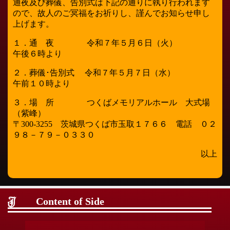
通夜及び葬儀、告別式は下記の通りに執り行われます
ので、故人のご冥福をお祈りし、謹んでお知らせ申し
上げます。
１．通 夜 令和７年５月６日（火）
午後６時より
２．葬儀･告別式 令和７年５月７日（水）
午前１０時より
３．場 所 つくばメモリアルホール 大式場
（紫峰）
〒300-3255 茨城県つくば市玉取１７６６ 電話 ０２
９８－７９－０３３０
以上
Content of Side