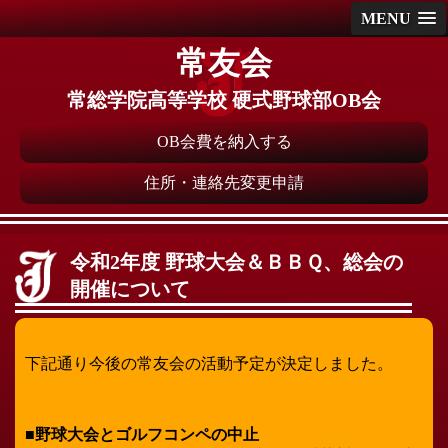
MENU
常友会
常総学院高等学校 硬式野球部OB会
OB会費を納入する
住所・連絡先変更申請
令和2年度 野球大会＆ＢＢＱ、総会の
開催について
下記通り今後の常友会の活動予定が決定しました。
■野球大会とゴルフコンペの中止