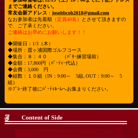
までご連絡ください。
常友会新アドレス
：
josobbcob2018@gmail.com
なお参加者は先着順
（定員40名）
とさせて頂きますの
で、ご了承ください。
ご連絡はお早めにお願いします！！
◆開催日：1/3（木）
◆場所：霞ヶ浦国際ゴルフコース
◆集合：８：４０ （ﾊﾟﾀｰ練習場前）
◆金額：17,800円（ﾊﾟｰﾃｨｰ代込）
◆会費：3,000 円
◆組数：１０組（IN：9:00～ 5組､OUT：9:00～ 5
組）
※ﾌﾟﾚｰ終了後にﾊﾟｰﾃｨﾙｰﾑへお集まりください。
Content of Side