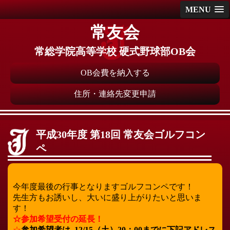
MENU
常友会
常総学院高等学校 硬式野球部OB会
OB会費を納入する
住所・連絡先変更申請
平成30年度 第18回 常友会ゴルフコン
ペ
今年度最後の行事となりますゴルフコンペです！
先生方もお誘いし、大いに盛り上がりたいと思いま
す！
☆参加希望受付の延長！
☆
参加希望者は､12/15（土）20：00までに下記アドレス