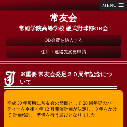
MENU
常友会
常総学院高等学校 硬式野球部OB会
OB会費を納入する
住所・連絡先変更申請
※重要 常友会発足２０周年記念につ
いて
平成 30 年度時に常友会の節目として 20 周年記念パー
ティーを令和 4 年 12 月開催計画が決定し、3 年をかけ
て 計画検討、 準備を行う運びとなりました。