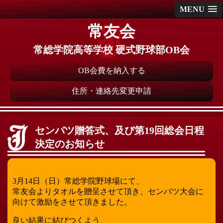
MENU
常友会
常総学院高等学校 硬式野球部OB会
OB会費を納入する
住所・連絡先変更申請
センバツ贈答式、及び第19回総会日程
決定のお知らせ
3月14日（日）常総学院野球場にて、
常友会よりタオルを贈呈させて頂き、センバツ大会に
向けて激励をさせて頂きました。
良い結果に結びつくよう、