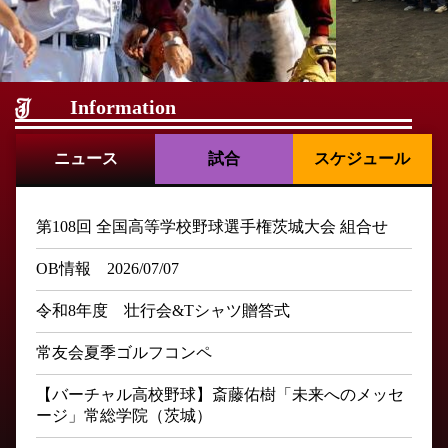
Information
ニュース
試合
スケジュール
第108回 全国高等学校野球選手権茨城大会 組合せ
OB情報 2026/07/07
令和8年度 壮行会&Tシャツ贈答式
常友会夏季ゴルフコンペ
【バーチャル高校野球】斎藤佑樹「未来へのメッセ
ージ」常総学院（茨城）