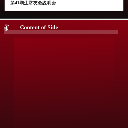
第41期生常友会説明会
第23回総会ご報告
第23回常友会総会
Content of Side
第20回常友会野球大会&BBQ
第23回ゴルフコンペのお知らせ
第20回野球大会&ＢＢＱのお知らせ
OB情報 2025 /10/23
第78回秋季関東地区高等学校野球大会 茨城県大会
組合せ一覧
第107回 全国高等学校野球選手権茨城大会 ・ ３回戦
以降日程
令和7年度壮行会&Tシャツ贈答式